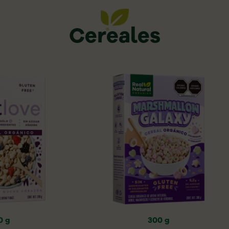
Cereales
0 g
300 g