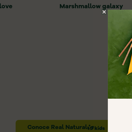
love
Marshmallow galaxy
Conoce Real Natural