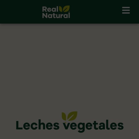
Skip
to
content
Leches vegetales