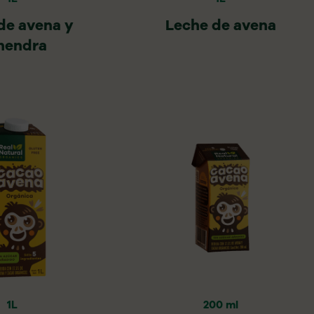
de avena y
Leche de avena
mendra
1L
200 ml