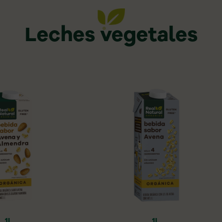
Leches vegetales
1L
1L