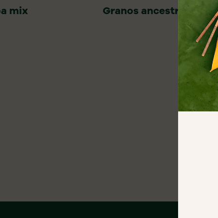
a mix
Granos ancestrales