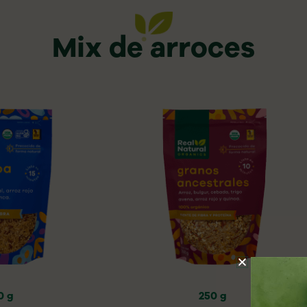
Mix de arroces
0 g
250 g