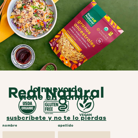
Veggie rice
Real Natural
lo nuevo de
viene en camino
susbcríbete y no te lo pierdas
nombre
apellido