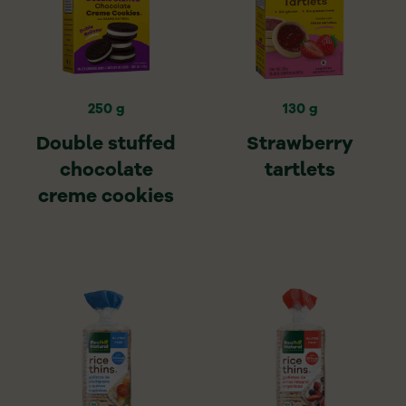
250 g
130 g
Double stuffed
Strawberry
chocolate
tartlets
creme cookies