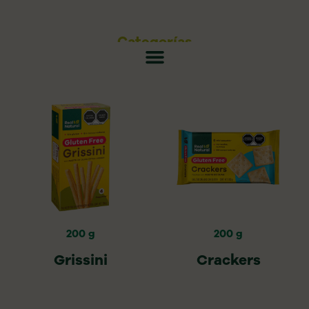
Categorías
200 g
200 g
Grissini
Crackers