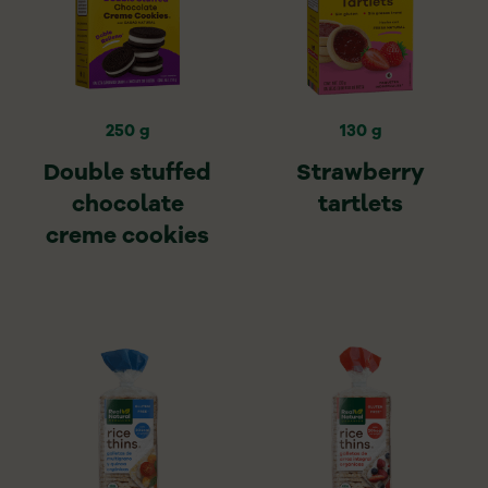
250 g
130 g
Double stuffed
Strawberry
chocolate
tartlets
creme cookies