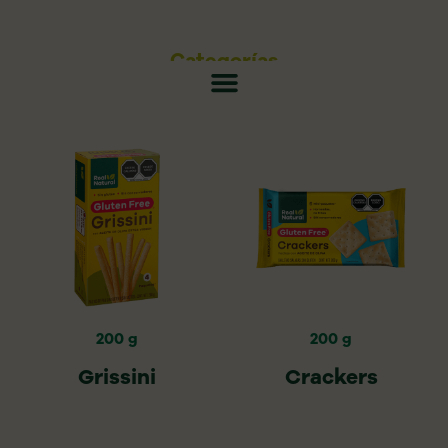
Categorías
200 g
200 g
Grissini
Crackers