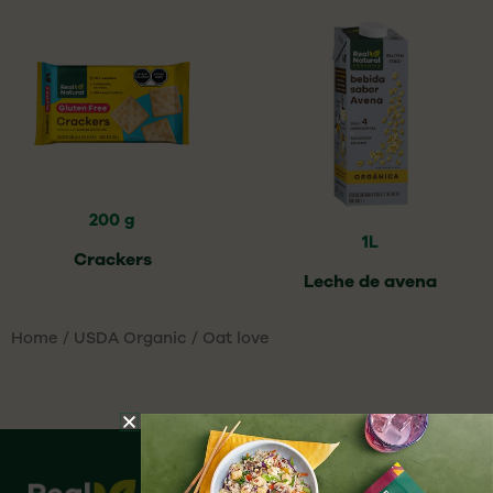
200 g
1L
Crackers
Leche de avena
Home
/
USDA Organic
/ Oat love