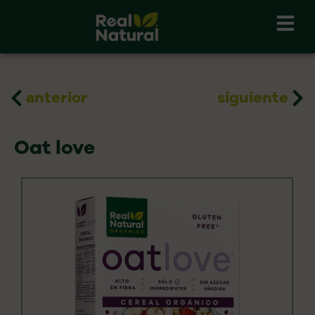
Skip
to
content
Prev
Ne
anterior
siguiente
Oat love