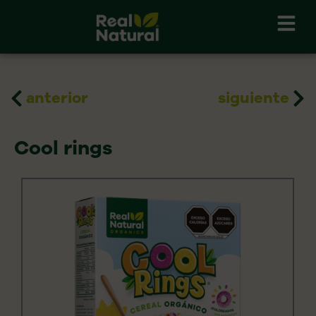
Skip
to
content
Prev
Ne
anterior
siguiente
Cool rings