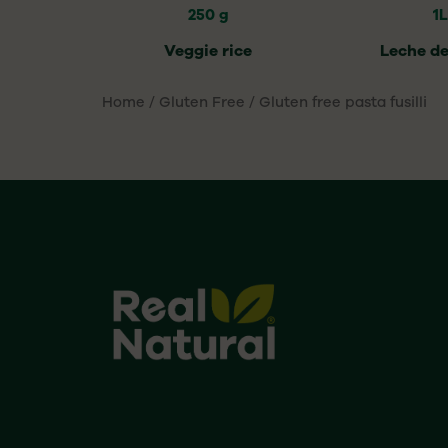
250 g
1L
Veggie rice
Leche d
Home
/
Gluten Free
/ Gluten free pasta fusilli