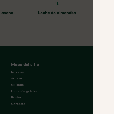
1L
2
e avena
Leche de almendra
Cra
F
Mapa del sitio
Nosotros
Arroces
Co
Galletas
ven
Leches Vegetales
Vasc
Pastas
10-b
Contacto
Ciu